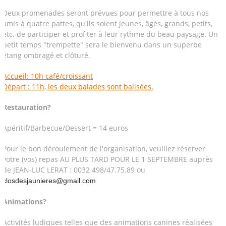
Deux promenades seront prévues pour permettre à tous nos
amis à quatre pattes, qu'ils soient jeunes, âgés, grands, petits,
etc. de participer et profiter à leur rythme du beau paysage. Un
petit temps "trempette" sera le bienvenu dans un superbe
étang ombragé et clôturé.
Accueil: 10h café/croissant
Départ : 11h, les deux balades sont balisées.
Restauration?
Apéritif/Barbecue/Dessert = 14 euros
Pour le bon déroulement de l'organisation, veuillez réserver
votre (vos) repas AU PLUS TARD POUR LE 1 SEPTEMBRE auprès
de JEAN-LUC LERAT : 0032 498/47.75.89 ou
closdesjaunieres@gmail.com
Animations?
Activités ludiques telles que des animations canines réalisées