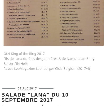
Ötzi King of the Ring 2017
Fils de Lana du Clos des Jaunières & de Namupalan Bling
Baiser Fils Helki
Revue LeoMagazine Leonberger Club Belgium (2017/4)
03 Aoû 2017
BALADE "LANA" DU 10
SEPTEMBRE 2017