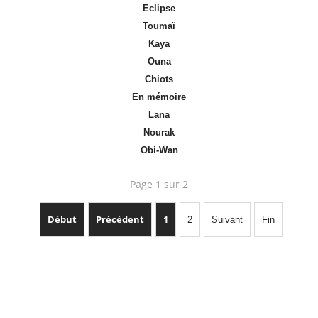
Eclipse
Toumaï
Kaya
Ouna
Chiots
En mémoire
Lana
Nourak
Obi-Wan
Page 1 sur 2
Début
Précédent
1
2
Suivant
Fin